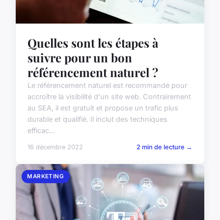
Quelles sont les étapes à
suivre pour un bon
référencement naturel ?
Le référencement naturel est recommandé pour
accroître la visibilité d'un site web. Contrairement
au SEA, il est gratuit et propose un trafic plus
durable et qualifié. Il inclut des techniques
efficac...
16 décembre 2022
2 min de lecture →
MARKETING