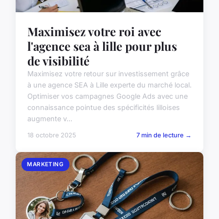
Maximisez votre roi avec
l'agence sea à lille pour plus
de visibilité
Maximisez votre retour sur investissement grâce
à une agence SEA à Lille experte du marché local.
Optimiser vos campagnes Google Ads avec une
connaissance pointue des spécificités lilloises
augmente v...
18 octobre 2025
7 min de lecture →
MARKETING